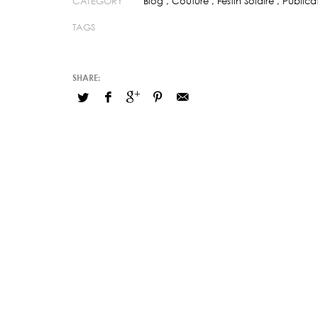
CATEGORY
Blog
,
Couture
,
Festin Solaire
,
Publica
TAGS