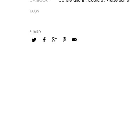
CATEGORY
Constellations
,
Couture
,
Presse écrite
TAGS