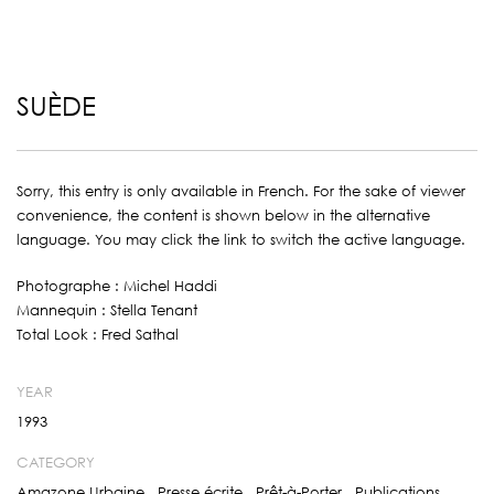
SUÈDE
Sorry, this entry is only available in
French
. For the sake of viewer
convenience, the content is shown below in the alternative
language. You may click the link to switch the active language.
Photographe : Michel Haddi
Mannequin : Stella Tenant
Total Look : Fred Sathal
YEAR
1993
CATEGORY
Amazone Urbaine
,
Presse écrite
,
Prêt-à-Porter
,
Publications