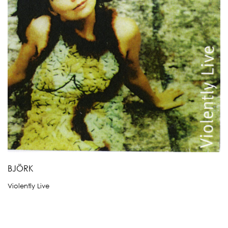
BJÖRK
Violently Live