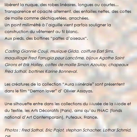
libèrent la nuque, des robes linéaires, longues ou courtes...
Transparence et opacité alternent, des entailles nettes, des cottes
de maille comme déchiquetées, arrachées.
Un point millimétré à l’aiguille vient parfois souligner la
construction du vêtement au fil blanc.
Aux pieds, des bottines “pattes d’oiseaux“.
Casting Giannie Couji, musique Gilda, coiffure Earl Sims,
maquillage Fred Farrugia pour Lancôme, bijoux Agathe Saint
Girons et Erik Halley, cottes de maille Simon Azoulay, chapeaux
Fred Sathal, bottines Karine Bonneval.
Les créatures de la collection “Aura Minérale” sont présentent
dans le film “Demon lover” d’ Olivier Assayas.
Une silhouette entre dans les collections du Musée de la Mode et
du Textile, les Arts Décoratifs (Paris), ainsi qu’au FNAC (fonds
national d’Art Contemporain), Puteaux, France.
Photos : Fred Sathal, Eric Pajot, stephan Schacher, Lothar Schmid,
DR.