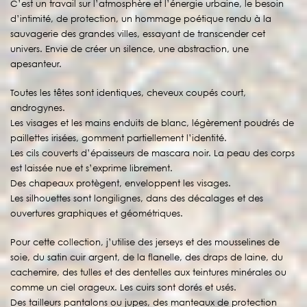
C’est un travail sur l’atmosphère et l’énergie urbaine, le besoin
d’intimité, de protection, un hommage poétique rendu à la
sauvagerie des grandes villes, essayant de transcender cet
univers. Envie de créer un silence, une abstraction, une
apesanteur.
Toutes les têtes sont identiques, cheveux coupés court,
androgynes.
Les visages et les mains enduits de blanc, légèrement poudrés de
paillettes irisées, gomment partiellement l’identité.
Les cils couverts d’épaisseurs de mascara noir. La peau des corps
est laissée nue et s’exprime librement.
Des chapeaux protègent, enveloppent les visages.
Les silhouettes sont longilignes, dans des décalages et des
ouvertures graphiques et géométriques.
Pour cette collection, j’utilise des jerseys et des mousselines de
soie, du satin cuir argent, de la flanelle, des draps de laine, du
cachemire, des tulles et des dentelles aux teintures minérales ou
comme un ciel orageux. Les cuirs sont dorés et usés.
Des tailleurs pantalons ou jupes, des manteaux de protection