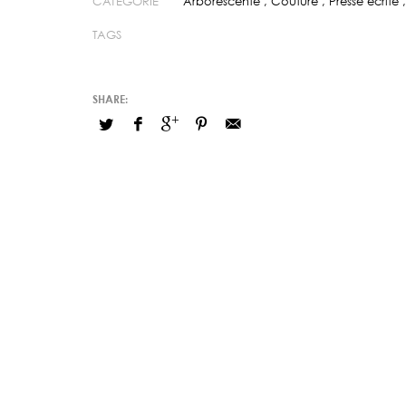
CATÉGORIE
Arborescente
,
Couture
,
Presse écrite
TAGS